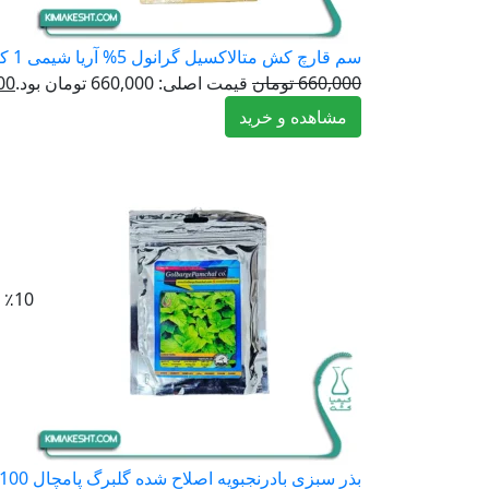
سم قارچ کش متالاکسیل گرانول 5% آریا شیمی 1 کیلویی
660,000
تومان
قیمت اصلی: 660,000 تومان بود.
00
مشاهده و خرید
٪10
بذر سبزی بادرنجبویه اصلاح شده گلبرگ پامچال 100 گرمی