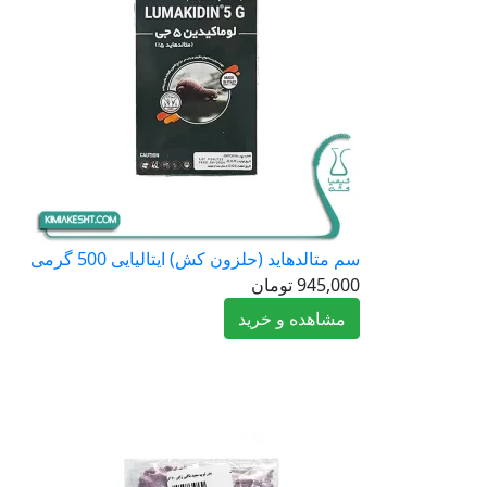
سم متالدهاید (حلزون کش) ایتالیایی 500 گرمی
945,000
تومان
مشاهده و خرید