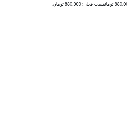
880,0
تومان
قیمت فعلی: 880,000 تومان.