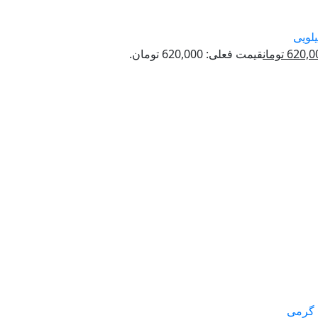
620,0
تومان
قیمت فعلی: 620,000 تومان.