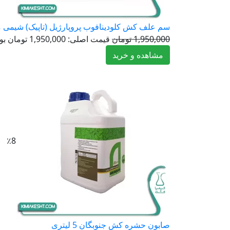
سم علف کش کلودینافوب پروپارژیل (تاپیک) شیمی ملی 1 ل
1,950,000
تومان
قیمت اصلی: 1,950,000 تومان بود.
مشاهده و خرید
٪8
صابون حشره کش جنوبگان 5 لیتری