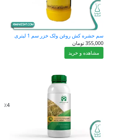
سم حشره کش روغن ولک خزر سم 1 لیتری
355,000
تومان
مشاهده و خرید
٪4