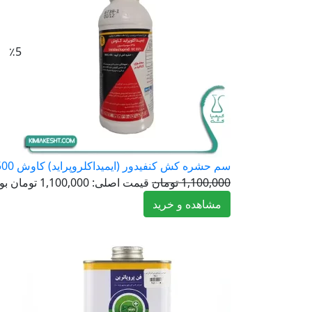
٪5
سم حشره کش کنفیدور (ایمیداکلروپراید) کاوش 500 سی سی
1,100,000
تومان
قیمت اصلی: 1,100,000 تومان بود.
مشاهده و خرید