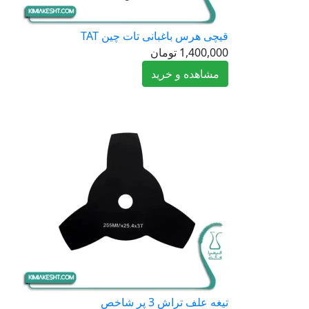
قیچی هرس باغبانی تات چین TAT
1,400,000
تومان
مشاهده و خرید
تیغه علف تراش 3 پر شاخص