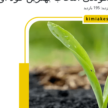
زدید:
195 بازدید